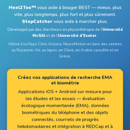
Heel2Toe™
vous aide à bouger BEST — mieux, plus
Créez vos EMA et biométrie
vite, plus longtemps, plus fort et plus sûrement.
StepCatcher
vous aide à marcher plus.
Ressources
Développé par des chercheurs en physiothérapie de l’
Université
McGill
et de l’
Université d’Exeter
.
Utilisé à la Mayo Clinic Arizona, NeuroMotion et dans des centres
Recherche
au Royaume-Uni, au Japon, en Chine, en Arabie saoudite et en
Grèce.
Notre équipe
Créez vos applications de recherche EMA
et biométrie
Nouvelles
Applications iOS + Android sur mesure pour
les études et les essais — évaluation
FAQ
écologique momentanée (EMA), données
biométriques du téléphone et des objets
connectés, courriels de progrès
hebdomadaires et intégration à REDCap et à