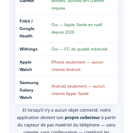
Garmin
années, aucune API Garmin
requise
Fitbit /
Oui — Apple Santé en natif
Google
depuis 2026
Health
Withings
Oui — FC de qualité médicale
Apple
iPhone seulement — aucun
Watch
chemin Android
Samsung
Android seulement — aucun
Galaxy
chemin Apple Santé
Watch
Et lorsqu’il n’y a aucun objet connecté, notre
application devient son
propre collecteur
à partir
du capteur de pas matériel du téléphone — sans
compte, sans configuration — comblant les