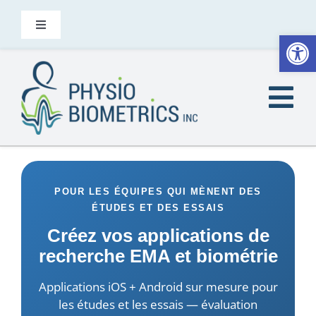
Skip
to
Toggle
Open
Navigation
content
Nous contacter
Tog
FR
Nav
Accueil
POUR LES ÉQUIPES QUI MÈNENT DES
Le saviez-vous
ÉTUDES ET DES ESSAIS
Créez vos applications de
À qui s’adresse Heel2Toe
recherche EMA et biométrie
Applications iOS + Android sur mesure pour
Produits
les études et les essais — évaluation