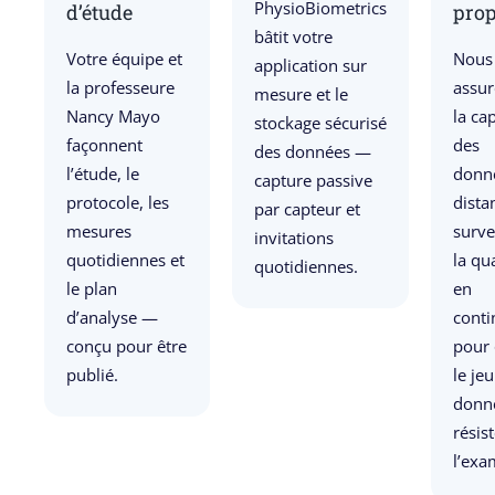
PhysioBiometrics
d’étude
prop
bâtit votre
Votre équipe et
Nous
application sur
la professeure
assu
mesure et le
Nancy Mayo
la ca
stockage sécurisé
façonnent
des
des données —
l’étude, le
donn
capture passive
protocole, les
dista
par capteur et
mesures
surve
invitations
quotidiennes et
la qua
quotidiennes.
le plan
en
d’analyse —
conti
conçu pour être
pour
publié.
le je
donn
résist
l’exa