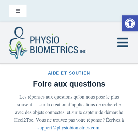
Skip
to
Toggle
Open
Navigation
content
Nous contacter
Tog
FR
Nav
Accueil
AIDE ET SOUTIEN
Foire aux questions
Le saviez-vous
Les réponses aux questions qu’on nous pose le plus
souvent — sur la création d’applications de recherche
À qui s’adresse Heel2Toe
avec des objets connectés, et sur le capteur de démarche
Heel2Toe. Vous ne trouvez pas votre réponse ? Écrivez à
support@physiobiometrics.com
.
Produits