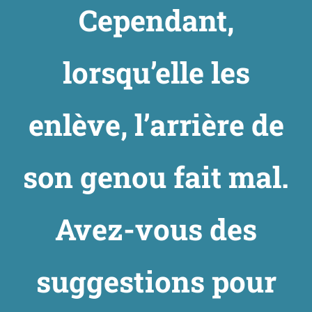
Cependant,
Créez vos EMA et biométrie
lorsqu’elle les
Ressources
enlève, l’arrière de
Recherche
Notre équipe
son genou fait mal.
Nouvelles
Avez-vous des
FAQ
suggestions pour