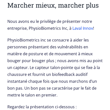
Image
Marcher mieux, marcher plus
Créez vos EMA et biométrie
Nous avons eu le privilège de présenter notre
Ressources
entreprise, PhysioBiometrics Inc, à
Laval Innov
!
PhysioBiometrics inc se consacre à aider les
Recherche
personnes présentant des vulnérabilités en
matière de posture et de mouvement à mieux
Notre équipe
bouger pour bouger plus ; nous avons mis au point
un capteur. Le capteur talon-pointe qui se fixe à la
Nouvelles
chaussure et fournit un biofeedback auditif
instantané chaque fois que nous marchons d’un
bon pas. Un bon pas se caractérise par le fait de
FAQ
mettre le talon en premier.
Regardez la présentation ci-dessous :