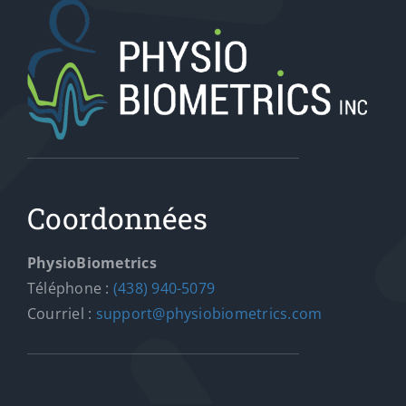
Un nouveau
dispositif portable
pour améliorer la
marche et préveni
les chutes chez les
Coordonnées
aînés
PhysioBiometrics
News
Nouvelles
Téléphone :
(438) 940-5079
Courriel :
support@physiobiometrics.com