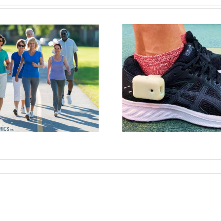
Walk-BEST™
Comment une
Atelier
seule séance
BEST
d’entraînement
Pierref
avec retour
Aider le
d’information
marcher 
auditif peut
plus sû
améliorer votre
démarche.