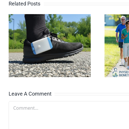
Related Posts
Marcher dans
cette direction :
Les seniors
brillent grâce au
programme
Walk-BEST
Leave A Comment
Comment