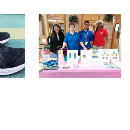
Un nouveau
 Walk-
dispositif
™ à
portable pour
onds :
améliorer la
s gens à
marche et
mieux et
prévenir les
rement
chutes chez les
aînés