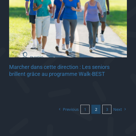
Marcher dans cette direction : Les seniors
brillent grâce au programme Walk-BEST
Previous
1
2
3
Next