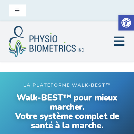
Skip
to
Toggle
Open
Navigation
content
Nous contacter
Tog
FR
Nav
Accueil
Le saviez-vous
LA PLATEFORME WALK-BEST™
Walk-BEST™ pour mieux
À qui s’adresse Heel2Toe
marcher.
Votre système complet de
santé à la marche.
Produits