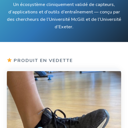
Un écosystème cliniquement validé de capteurs,
Créez vos EMA et biométrie
d’applications et d’outils d’entraînement — conçu par
des chercheurs de l’Université McGill et de l’Université
d’Exeter.
Ressources
Recherche
PRODUIT EN VEDETTE
Notre équipe
Nouvelles
FAQ